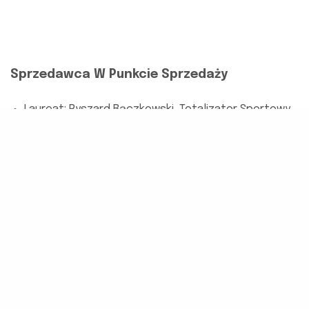
Sprzedawca W Punkcie Sprzedaży
Laureat: Ryszard Bączkowski, Totalizator Sportowy
Lider Samorządowy
Laureat: Andrzej Barcioski, Urząd Gminy w Małej Wsi
Wyróżnienie: Joanna Augustowska, Gminny Ośrodek
Pomocy Społecznej w Słupnie