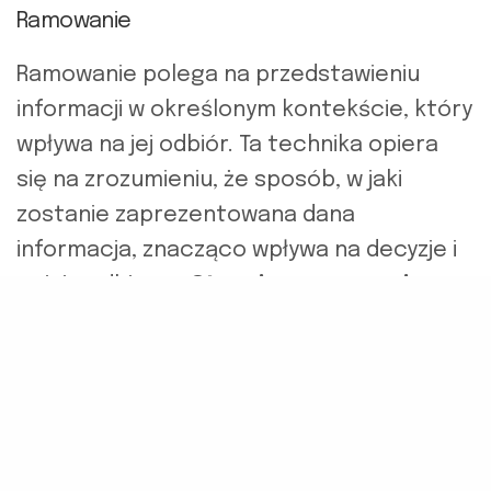
Ramowanie
Ramowanie polega na przedstawieniu
informacji w określonym kontekście, który
wpływa na jej odbiór. Ta technika opiera
się na zrozumieniu, że sposób, w jaki
zostanie zaprezentowana dana
informacja, znacząco wpływa na decyzje i
opinie odbiorcy.
Stosując ramowanie,
podkreślamy pewne aspekty
komunikatu, które mają być bardziej
przekonujące, a inne zminimalizować lub
pominąć
.
Metafory i analogie